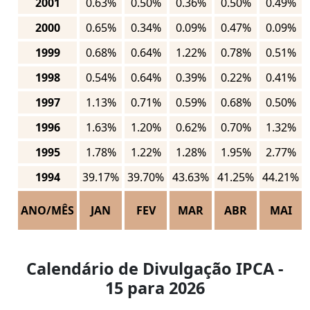
2001
0.63%
0.50%
0.36%
0.50%
0.49%
2000
0.65%
0.34%
0.09%
0.47%
0.09%
1999
0.68%
0.64%
1.22%
0.78%
0.51%
1998
0.54%
0.64%
0.39%
0.22%
0.41%
1997
1.13%
0.71%
0.59%
0.68%
0.50%
1996
1.63%
1.20%
0.62%
0.70%
1.32%
1995
1.78%
1.22%
1.28%
1.95%
2.77%
1994
39.17%
39.70%
43.63%
41.25%
44.21%
ANO/MÊS
JAN
FEV
MAR
ABR
MAI
Calendário de Divulgação IPCA -
15 para 2026