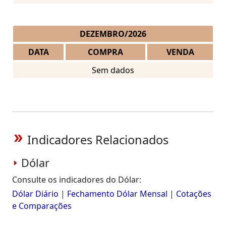
DEZEMBRO/2026
DATA
COMPRA
VENDA
Sem dados
Indicadores Relacionados
double_arrow
Dólar
Consulte os indicadores do Dólar:
Dólar Diário
|
Fechamento Dólar Mensal
|
Cotações
e Comparações