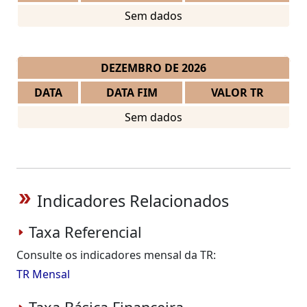
Sem dados
DEZEMBRO DE 2026
DATA
DATA FIM
VALOR TR
Sem dados
Indicadores Relacionados
double_arrow
Taxa Referencial
Consulte os indicadores mensal da TR:
TR Mensal